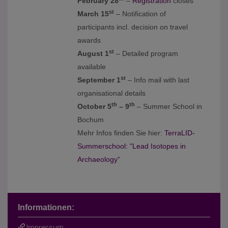
February 28
–
Registration
closes
st
March 15
– Notification of
participants incl. decision on travel
awards
st
August 1
– Detailed program
available
st
September 1
– Info mail with last
organisational details
th
th
October 5
– 9
– Summer School in
Bochum
Mehr Infos finden Sie hier:
TerraLID-
Summerschool: "Lead Isotopes in
Archaeology“
Informationen:
Impressum