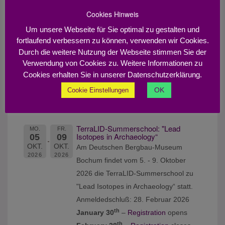
November 2022
Cookies Hinweis
Das 1. Zirkular und weiter
Um unsere Webseite für Sie optimal zu gestalten und
Informationen finden Sie hier:
fortlaufend verbessern zu können, verwenden wir Cookies.
"ARCHÄOMETRIE UND
Durch die weitere Nutzung der Webseite stimmen Sie der
Verwendung von Cookies zu. Weitere Informationen zu
DENKMALPFLEGE 2023"
Cookies erhalten Sie in unserer Datenschutzerklärung.
Workshops:
OK
Cookie Einstellungen
2026
TerraLID-Summerschool: "Lead
MO.
FR.
Isotopes in Archaeology“
05
09
OKT.
OKT.
Am Deutschen Bergbau-Museum
2026
2026
Bochum findet vom 5. - 9. Oktober
2026 die TerraLID-Summerschool zu
"Lead Isotopes in Archaeology“ statt.
Anmeldedschluß: 28. Februar 2026
th
January 30
–
Registration
opens
th