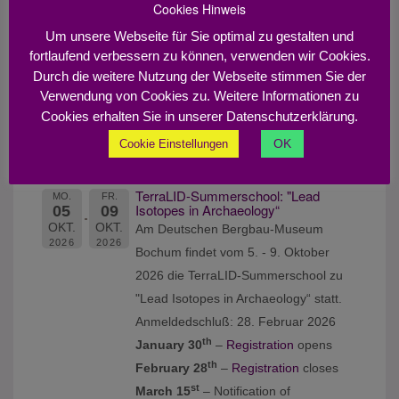
Cookies Hinweis
Davor eine Raman Spectroscopy
Training School vom 4 - 5 September
Um unsere Webseite für Sie optimal zu gestalten und
fortlaufend verbessern zu können, verwenden wir Cookies.
2023.
Durch die weitere Nutzung der Webseite stimmen Sie der
https://www.raa2023.ugent.be
Verwendung von Cookies zu. Weitere Informationen zu
Cookies erhalten Sie in unserer Datenschutzerklärung.
Workshops:
OK
Cookie Einstellungen
2026
TerraLID-Summerschool: "Lead
MO.
FR.
Isotopes in Archaeology“
05
09
OKT.
OKT.
Am Deutschen Bergbau-Museum
2026
2026
Bochum findet vom 5. - 9. Oktober
2026 die TerraLID-Summerschool zu
"Lead Isotopes in Archaeology“ statt.
Anmeldedschluß: 28. Februar 2026
th
January 30
–
Registration
opens
th
February 28
–
Registration
closes
st
March 15
– Notification of