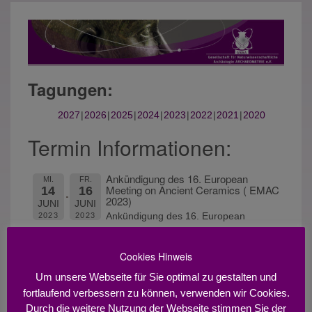
Tagungen:
2027
2026
2025
2024
2023
2022
2021
2020
Termin Informationen:
Ankündigung des 16. European
MI.
FR.
Meeting on Ancient Ceramics ( EMAC
14
16
2023)
JUNI
JUNI
Ankündigung des 16. European
2023
2023
Meeting on Ancient Ceramics ( EMAC
2023) in Pisa vom 14-16 Juni 2023,
Cookies Hinweis
verbunden mit einer EMAC School vom
Um unsere Webseite für Sie optimal zu gestalten und
12 - 13. Juni 2023:
fortlaufend verbessern zu können, verwenden wir Cookies.
http://www.emac2023.it
Durch die weitere Nutzung der Webseite stimmen Sie der