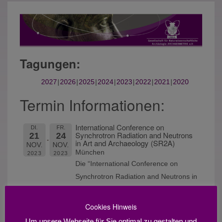
Tagungen:
2027
2026
2025
2024
2023
2022
2021
2020
Termin Informationen:
International Conference on
DI.
FR.
Synchrotron Radiation and Neutrons
21
24
in Art and Archaeology (SR2A)
NOV.
NOV.
München
2023
2023
Die “International Conference on
Synchrotron Radiation and Neutrons in
Art and Archaeology (SR2A)“ wird vom
21 – 24 November 2023 in München
Cookies Hinweis
an der Pinakothek der Moderne
Um unsere Webseite für Sie optimal zu gestalten und