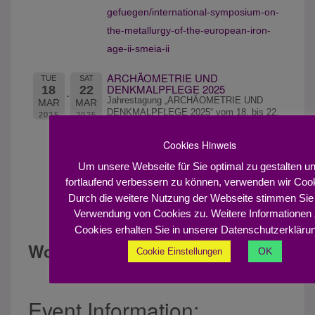
gefuegen/international-symposium-on-
the-metallurgy-of-the-european-iron-
age-ii-smeia-ii
ARCHÄOMETRIE UND
TUE
SAT
DENKMALPFLEGE 2025
18
22
Jahrestagung „ARCHÄOMETRIE UND
MAR
MAR
DENKMALPFLEGE 2025“ vom 18. bis 22.
2025
2025
März 2025 in Dresden
Anmeldung von Beiträgen (Vorträge
Cookies Hinweis
und Poster) per Kurzabstract bis zum
Um unsere Webseite für Sie optimal zu gestalten u
zum 31. Oktober 2024
fortlaufend verbessern zu können, verwenden wir Coo
Weiter Informationen finden Sie hier:
Durch die weitere Nutzung der Webseite stimmen Sie
Verwendung von Cookies zu. Weitere Informationen
Tagungswebseite
Cookies erhalten Sie in unserer Datenschutzerkläru
Workshops:
OK
Cookie Einstellungen
2026
Event Information: