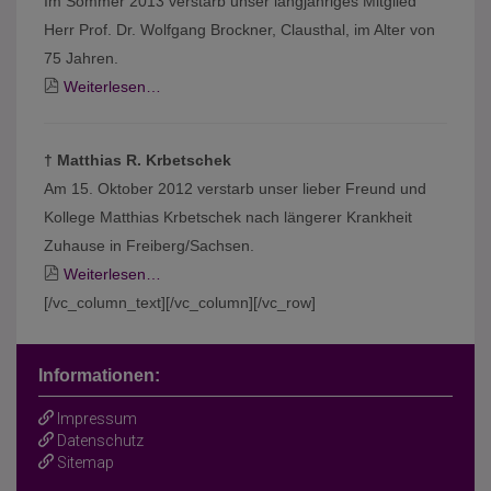
Im Sommer 2013 verstarb unser langjähriges Mitglied
Herr Prof. Dr. Wolfgang Brockner, Clausthal, im Alter von
75 Jahren.
Weiterlesen…
† Matthias R. Krbetschek
Am 15. Oktober 2012 verstarb unser lieber Freund und
Kollege Matthias Krbetschek nach längerer Krankheit
Zuhause in Freiberg/Sachsen.
Weiterlesen…
[/vc_column_text][/vc_column][/vc_row]
Informationen:
Impressum
Datenschutz
Sitemap