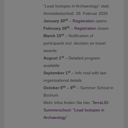
"Lead Isotopes in Archaeology“ statt.
Anmeldedschluß: 28. Februar 2026
th
January 30
–
Registration
opens
th
February 28
–
Registration
closes
st
March 15
– Notification of
participants incl. decision on travel
awards
st
August 1
– Detailed program
available
st
September 1
– Info mail with last
organisational details
th
th
October 5
– 9
– Summer School in
Bochum
Mehr Infos finden Sie hier:
TerraLID-
Summerschool: "Lead Isotopes in
Archaeology“