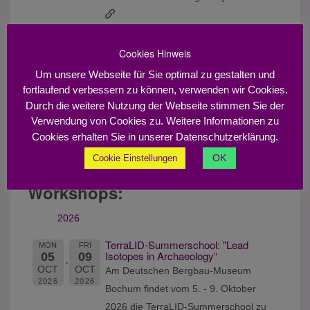
https://www.geominkoeln2022.de/call-
for-abstracts.html
Cookies Hinweis
Um unsere Webseite für Sie optimal zu gestalten und
43rd International Symposium on
MON
FRI
Archaeometry (ISA 2020-22)
fortlaufend verbessern zu können, verwenden wir Cookies.
16
20
Lissabon (Portugal)
MAY
MAY
Durch die weitere Nutzung der Webseite stimmen Sie der
2022
2022
https://www.isa2020-lisboa.pt
Verwendung von Cookies zu. Weitere Informationen zu
Cookies erhalten Sie in unserer Datenschutzerklärung.
! verschoben auf 2022, 16.05 -
20.05.2022 !
OK
Cookie Einstellungen
Workshops:
2026
TerraLID-Summerschool: "Lead
MON
FRI
Isotopes in Archaeology“
05
09
OCT
OCT
Am Deutschen Bergbau-Museum
2026
2026
Bochum findet vom 5. - 9. Oktober
2026 die TerraLID-Summerschool zu