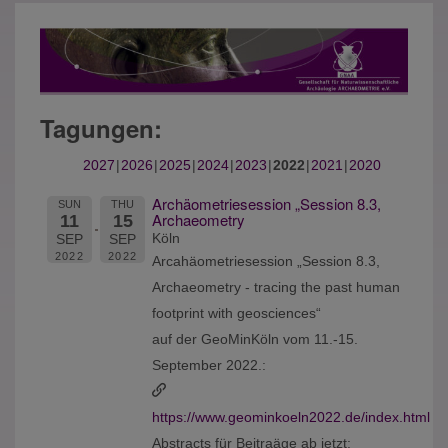
Tagungen:
2027
2026
2025
2024
2023
2022
2021
2020
Archäometriesession „Session 8.3,
SUN
THU
Archaeometry
11
15
Köln
SEP
SEP
2022
2022
Arcahäometriesession „Session 8.3,
Archaeometry - tracing the past human
footprint with geosciences“
auf der GeoMinKöln vom 11.-15.
September 2022.:
https://www.geominkoeln2022.de/index.html
Abstracts für Beitraäge ab jetzt: