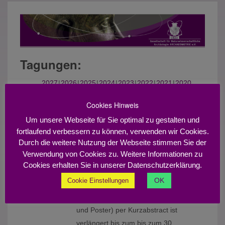
Tagungen:
2027
2026
2025
2024
2023
2022
2021
2020
Event Information:
Cookies Hinweis
Um unsere Webseite für Sie optimal zu gestalten und
Jahrestagung „ARCHÄOMETRIE
TUE
FRI
fortlaufend verbessern zu können, verwenden wir Cookies.
UND DENKMALPFLEGE 2023“
28
31
Durch die weitere Nutzung der Webseite stimmen Sie der
Mannheim
MAR
MAR
Verwendung von Cookies zu. Weitere Informationen zu
2023
2023
Jahrestagung „ARCHÄOMETRIE UND
Cookies erhalten Sie in unserer Datenschutzerklärung.
DENKMALPFLEGE 2023“ vom 28. bis
OK
Cookie Einstellungen
31. März 2023 in Mannheim
Anmeldung von Beiträgen (Vorträge
und Poster) per Kurzabstract ist
verlängert bis zum bis zum 30.