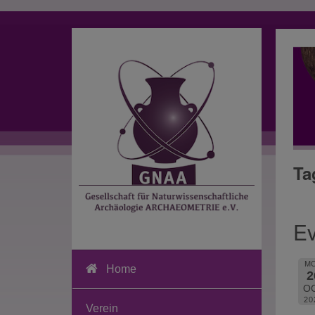
Ta
Ev
M
Home
2
O
20
Verein