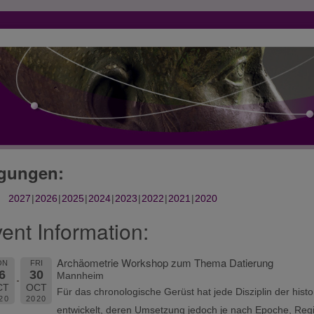
gungen:
2027
2026
2025
2024
2023
2022
2021
2020
ent Information:
Archäometrie Workshop zum Thema Datierung
ON
FRI
6
30
Mannheim
CT
OCT
Für das chronologische Gerüst hat jede Disziplin der his
20
2020
entwickelt, deren Umsetzung jedoch je nach Epoche, Regi