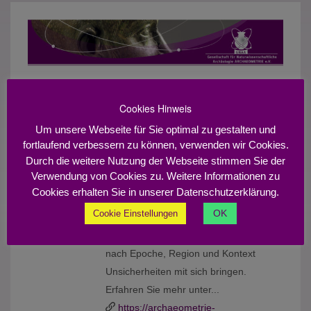
Tagungen:
Cookies Hinweis
2027
2026
2025
2024
2023
2022
2021
2020
Um unsere Webseite für Sie optimal zu gestalten und
Archäometrie Workshop zum Thema
MO.
FR.
fortlaufend verbessern zu können, verwenden wir Cookies.
Datierung
26
30
Durch die weitere Nutzung der Webseite stimmen Sie der
Mannheim
OKT.
OKT.
Verwendung von Cookies zu. Weitere Informationen zu
2020
2020
Für das chronologische Gerüst hat
Cookies erhalten Sie in unserer Datenschutzerklärung.
jede Disziplin der historischen
OK
Cookie Einstellungen
Wissenschaften eigene Konzepte
entwickelt, deren Umsetzung jedoch je
nach Epoche, Region und Kontext
Unsicherheiten mit sich bringen.
Erfahren Sie mehr unter...
https://archaeometrie-