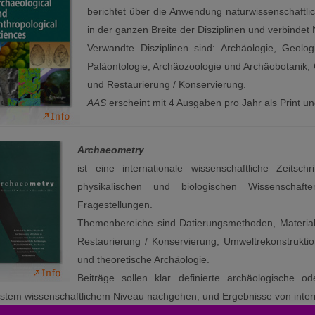
berichtet über die Anwendung naturwissenschaftli
in der ganzen Breite der Disziplinen und verbindet
Verwandte Disziplinen sind: Archäologie, Geolo
Paläontologie, Archäozoologie und Archäobotanik,
und Restaurierung / Konservierung.
AAS
erscheint mit 4 Ausgaben pro Jahr als Print un
Archaeometry
ist eine internationale wissenschaftliche Zeits
physikalischen und biologischen Wissenschaft
Fragestellungen.
Themenbereiche sind Datierungsmethoden, Material
Restaurierung / Konservierung, Umweltrekonstruktio
und theoretische Archäologie.
Beiträge sollen klar definierte archäologische o
stem wissenschaftlichem Niveau nachgehen, und Ergebnisse von intern
aeometry
erscheint mit 6 Ausgaben pro Jahr als Print und Online.