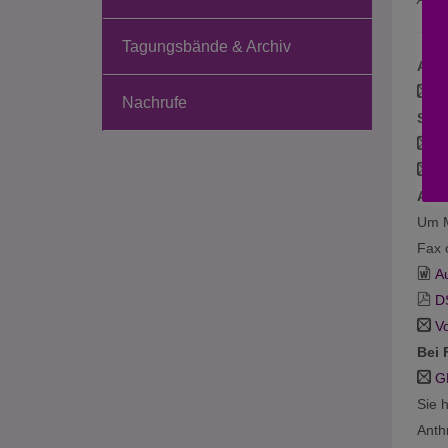
Tagungsbände & Archiv
Allg
s
Nachrufe
Spez
A
A
Auf
Um M
Fax 
A
D
V
Bei 
G
Sie 
Anth