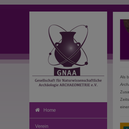
Als 
Arch
Zusa
Zeit
eine
Home
Verein