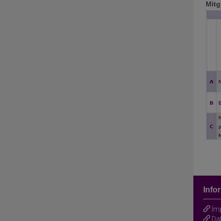
Mitg
Mitg
Info
Im
Da