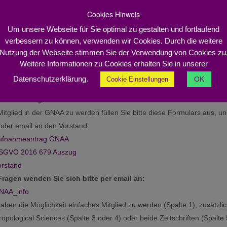
Cookies Hinweis
Um unsere Webseite für Sie optimal zu gestalten und fortlaufend
emeine Fragen bzgl. der Abonnements richten Sie bitte per email 
verbessern zu können, verwenden wir Cookies. Durch die weitere
chriftfuehrer
Nutzung der Webseite stimmen Sie der Verwendung von Cookies zu
ifisch zu den Zeitschriften bitte per email an:
Weitere Informationen zu Cookies erhalten Sie in unserer
AS
oder
Datenschutzerklärung.
OK
Cookie Einstellungen
rchaeometry
nahmeantrag
itglied in der GNAA zu werden füllen Sie bitte diese Formulars aus, un
oder email an den Vorstand:
ufnahmeantrag GNAA
SGVO 2016 679 Auszug
orstand
Fragen wenden Sie sich bitte per email an:
NAA_info
haben die Möglichkeit einfaches Mitglied zu werden (Spalte 1), zusätzli
ropological Sciences (Spalte 3 oder 4) oder beide Zeitschriften (Spalte