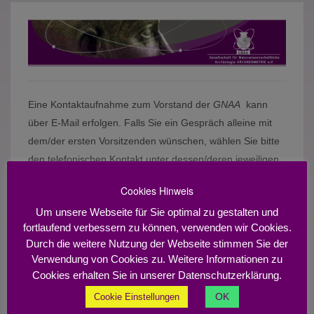
Eine Kontaktaufnahme zum Vorstand der
GNAA
kann
über E-Mail erfolgen.
Falls Sie ein Gespräch alleine mit
dem/der ersten Vorsitzenden wünschen, wählen Sie bitte
den telefonischen Kontakt unter dessen/deren jeweiligen
Dienstadresse wie verzeichnet in
Cookies Hinweis
https://www.archaeometrie.de/vorstand/
Um unsere Webseite für Sie optimal zu gestalten und
Nachricht an:
fortlaufend verbessern zu können, verwenden wir Cookies.
Durch die weitere Nutzung der Webseite stimmen Sie der
Vorstand
Verwendung von Cookies zu. Weitere Informationen zu
Schatzmeister
Cookies erhalten Sie in unserer Datenschutzerklärung.
Schriftfuehrer
OK
Cookie Einstellungen
Fragen zum Abonnement der Zeitschrift
Archaeological