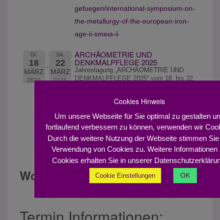
gefuegen/international-symposium-on-
the-metallurgy-of-the-european-iron-
age-ii-smeia-ii
ARCHÄOMETRIE UND
DI.
SA.
DENKMALPFLEGE 2025
18
22
Jahrestagung „ARCHÄOMETRIE UND
MÄRZ
MÄRZ
DENKMALPFLEGE 2025“ vom 18. bis 22.
2025
2025
März 2025 in Dresden
Anmeldung von Beiträgen (Vorträge
Cookies Hinweis
und Poster) per Kurzabstract bis zum
Um unsere Webseite für Sie optimal zu gestalten u
zum 31. Oktober 2024
fortlaufend verbessern zu können, verwenden wir Coo
Weiter Informationen finden Sie hier:
Durch die weitere Nutzung der Webseite stimmen Sie
Verwendung von Cookies zu. Weitere Informationen
Tagungswebseite
Cookies erhalten Sie in unserer Datenschutzerkläru
Workshops:
OK
Cookie Einstellungen
2026
Termin Informationen: