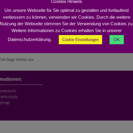
Cookies Hinweis
Irland vom 18 - 23 August 2024
Um unsere Webseite für Sie optimal zu gestalten und fortlaufend
Abstract deadline für Beiträge ist der 22 März 2024
verbessern zu können, verwenden wir Cookies. Durch die weitere
Link :
https://emc-2024.org
Nutzung der Webseite stimmen Sie der Verwendung von Cookies zu
Weitere Informationen zu Cookies erhalten Sie in unserer
rkshops:
Datenschutzerklärung.
OK
Cookie Einstellungen
2026
eit liegt nichts vor.
rmationen:
pressum
tenschutz
temap