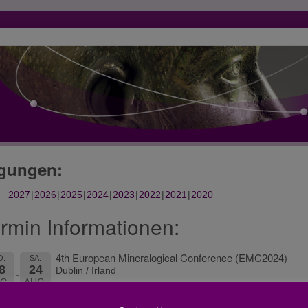
gungen:
2027
2026
2025
2024
2023
2022
2021
2020
rmin Informationen:
4th European Mineralogical Conference (EMC2024)
O.
SA.
8
24
Dublin / Irland
G.
AUG.
“4th European Mineralogical Conference (EMC2024)”
24
2024
mit einer Session „Archaeometry and cultural heritage” in 