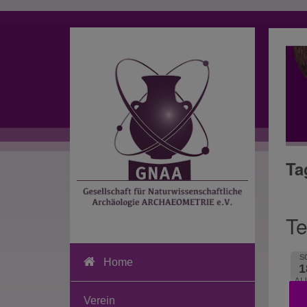
Ta
Te
S
Home
1
AU
20
Verein