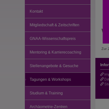
Kontakt
Mitgliedschaft & Zeitschriften
Wo
GNAA-Wissenschaftspreis
Zur Z
Mentoring & Karrierecoaching
Info
Stellenangebote & Gesuche
Im
Da
Tagungen & Workshops
Si
Studium & Training
Archäometrie-Zentren